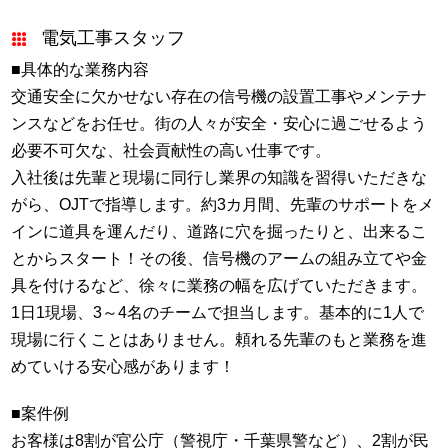
電気工事スタッフ
■具体的な業務内容
交通安全に欠かせない存在の信号機の設置工事やメンテナ
ンスなどをお任せ。街の人々が安全・安心に過ごせるよう
必要不可欠な、社会貢献性の高い仕事です。
入社後は先輩と現場に同行し業界の知識を習得いただきな
がら、
OJT
で指導します。約
3
カ月間、先輩のサポートをメ
インに道具を運んだり、道路に穴を掘ったりと、出来るこ
とからスタート！その後、信号機のアームの組み立てや金
具を付けるなど、徐々に業務の幅を広げていただきます。
1日
1
現場、
3
～
4
名のチームで担当します。基本的に
1
人で
現場に行くことはありません。頼れる先輩のもと業務を進
めていける安心感があります！
■案件例
お客様は8割が官公庁（警視庁・千葉県警など）、2割が民