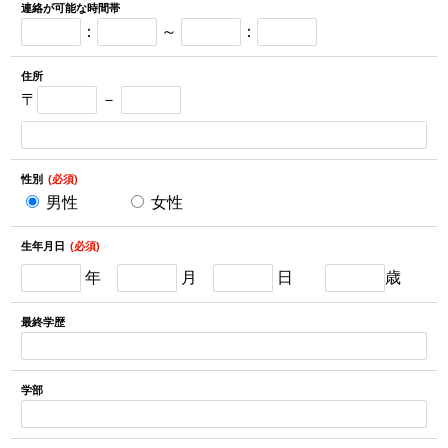
連絡が可能な時間帯
：
～
：
住所
〒
－
性別
男性
女性
生年月日
年
月
日
歳
最終学歴
学部