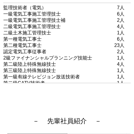
監理技術者（電気）
7人
一級電気工事施工管理技士
6人
一級電気工事施工管理技士補
2人
二級電気工事施工管理技士
4人
二級土木施工管理技士
1人
第一種電気工事士
6人
第二種電気工事士
23人
認定電気工事従事者
2人
2級ファイナンシャルプランニング技能士
1人
第二級陸上特殊無線技士
4人
第三級陸上特殊無線技士
1人
第一級有線テレビジョン放送技術者
1人
第二級CATV技術者
1人
交通信号工事士
7人
交通信号監理士
1人
特別教育）穴掘建柱車
2人
特別教育）車両系建機基礎工事用ﾄﾗｯｸ式建柱車
1人
技能講習）小型移動式クレーン
30人
先輩社員紹介
技能講習）高所作業車運転
31人
特別教育）高所作業車運転
1人
技能講習）玉掛
30人