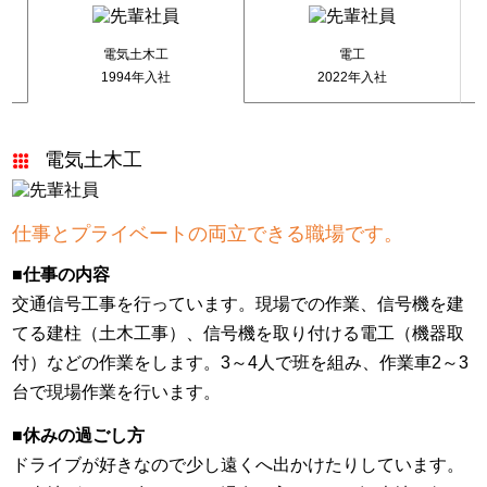
特別教育）小型車両系建設機械（整地等）3ｔ未満
17人
技能講習）車両系建設機械（整地）
2人
電気土木工
電工
技能講習）車両系建設機械（解体）
1人
1994年入社
2022年入社
技能講習）ガス溶接
5人
技能講習）酸素欠乏・硫化水素危険作業主任者
4人
特別教育）第二種酸素欠乏危険作業主任者
2人
特別教育）酸素欠乏危険作業
18人
電気土木工
特別教育）低圧電気取扱業務
8人
特別教育）高圧電気取扱業務
4人
特別教育）振動工具（チェーンソー以外）
2人
仕事とプライベートの両立できる職場です。
特別教育）シャフト・ドライブ・ウィンチ
2人
特別教育）巻上機の運転
2人
■仕事の内容
宅地建物取引士
1人
交通信号工事を行っています。現場での作業、信号機を建
技能講習）土止め支保工作業主任者技能講習
2人
てる建柱（土木工事）、信号機を取り付ける電工（機器取
技能講習）地山の掘削等作業主任者
1人
ローラーの運転
1人
付）などの作業をします。3～4人で班を組み、作業車2～3
技能講習）アーク溶接
2人
台で現場作業を行います。
特別教育）粉じん
1人
特別教育）フルハーネス型墜落制止用器具特別教
■休みの過ごし方
19人
育
ドライブが好きなので少し遠くへ出かけたりしています。
特別教育）ダイオキシン類ばく露防止対策
1人