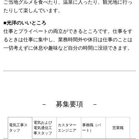
ご当地グルメを食べたり、温泉に入ったり、観光地に行っ
特別教育）不整地運搬車の運転業務
1人
特別教育）石綿取扱作業教育
3人
たりして楽しんでいます。
特別教育）チェーンソー
1人
■光洋のいいところ
あと施工アンカー資格認定証（施工技術士A種）
2人
職長・安全衛生責任者
24人
仕事とプライベートの両立ができるところです。仕事をす
建設業経理事務士2級
3人
るときは仕事に集中し、業務時間外や休日は仕事のことは
日本商工会議所簿記検定2級
4人
一切考えずに休息や趣味など自分の時間に没頭できます。
建設業経理事務士1級
1人
給水装置工事主任技術者
1人
危険物取扱 乙種 4類
1人
技能講習）フォークリフト
1人
1人
二級管工事施工管理技士
募集要項
電気および
電気工事ス
カスタマー
事務職（パ
電気通信工
営業職
タッフ
エンジニア
ート）
事スタッフ