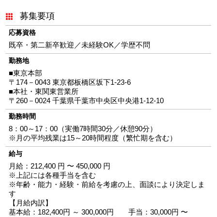
募集要項
応募資格
既卒・第二新卒歓迎／未経験OK／学歴不問
勤務地
■東京本部
〒174－0043 東京都板橋区坂下1-23-6
■本社・東関東営業所
〒260－0024 千葉県千葉市中央区中央港1-12-10
勤務時間
8：00～17：00（実働7時間30分／休憩90分）
※月の平均残業は15～20時間程度（繁忙期を含む）
給与
月給：212,400 円 〜 450,000 円
※上記には各種手当を含む
※年齢・能力・経験・前給を考慮の上、面談により決定しま
す
【月給内訳】
基本給：
182,400
円 ～
300,000
円 手当：
30,000
円 〜