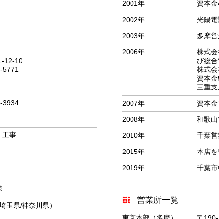
2001年
資本金
2002年
光陽電
2003年
多摩営
2006年
株式会
2-10
び総合
5-5771
株式会
資本金
三重支
4-3934
2007年
資本金
2008年
和歌山
）工事
2010年
千葉営
2015年
本店を
2019年
千葉市
検
営業所一覧
埼玉県/神奈川県）
東京本部（多摩）
〒190-