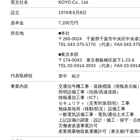
英文社名
KOYO Co., Ltd.
設立
1976年6月8日
資本金
7,200万円
所在地
■本社
〒260-0024
千葉県千葉市中央区中央港1-1
TEL 043-375-5770 （代表）
FAX 043-37
■東京本部
〒174-0043
東京都板橋区坂下1-23-6
TEL 03-5914-3933 （代表）
FAX 03-591
代表取締役
里中 祐介
事業内容
交通信号機工事・道路標識（情報表示板
照明設備工事（街路/高速道路）
情報通信工事（ICT）
セキュリティ（災害対策/防犯）工事
無線基地局（移動/防災）設備工事
一般電気設備工事・電気/通信土木工事
上記設備の調査・設計・施工・保守・点
労働者派遣事業許可
産業廃棄物収集運搬許可（東京都/千葉県/