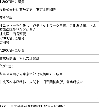
4,200万円に増資
設株式会社に商号変更 東京本部開設
業所開設
社ニッソーを合併し、通信ネットワーク事業、労働派遣業、およ
警備保障業務などに参入
社光洋に商号変更
5,200万円に増資
店開設
7,200万円に増資
営業所開設 横浜支店開設
業所開設
豊島区目白から東京本部（板橋区）へ統合
中央区へ本店移転 東関東（旧千葉営業所）営業所統合
1221
東京都西多摩郡瑞穂町箱根ヶ崎985-1