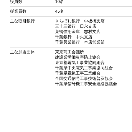
役員数
10名
従業員数
45名
主な取引銀行
きらぼし銀行 中板橋支店
三十三銀行 日永支店
巣鴨信用金庫 志村支店
千葉銀行 中央支店
千葉興業銀行 本店営業部
主な加盟団体
東京商工会議所
建設業労働災害防止協会
東京都電気工事業協同組合
千葉県中央電気工事業協同組合
千葉県電気工事工業組合
全国交通信号工事技術普及協会
千葉県信号機工事安全連絡協議会