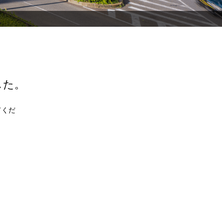
した。
てくだ